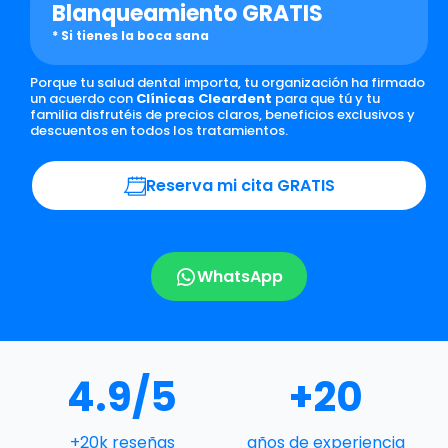
Blanqueamiento GRATIS
* Si tienes la boca sana
Porque tu salud dental importa, tu organización ha firmado
un acuerdo con
Clínicas Cleardent
para que tú y tu
familia disfrutéis de precios claros, beneficios exclusivos y
descuentos en todos los tratamientos.
Reserva mi cita GRATIS
WhatsApp
4.9/5
+20
+20k reseñas
años de experiencia